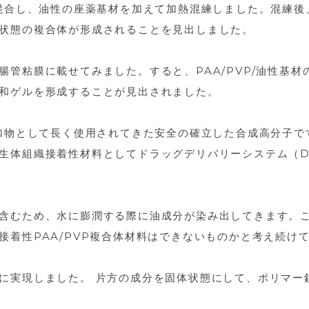
く混合し、油性の座薬基材を加えて加熱混練しました。混練
状態の複合体が形成されることを見出しました。
腸管粘膜に載せてみました。すると、PAA/PVP/油性基
和ゲルを形成することが見出されました。
添加物として長く使用されてきた安全の確立した合成高分子
生体組織接着性材料としてドラッグデリバリーシステム（D
含むため、水に膨潤する際に油成分が染み出してきます。
接着性PAA/PVP複合体材料はできないものかと考え続け
に実現しました。 片方の成分を固体状態にして、ポリマー