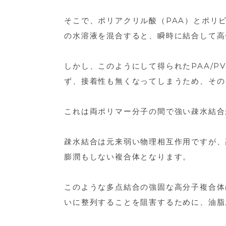
止
血
そこで、ポリアクリル酸（PAA）とポリビ
材
の水溶液を混合すると、瞬時に結合して高
しかし、このようにして得られたPAA/
ず、接着性も無くなってしまうため、その
これは両ポリマー分子の間で強い疎水結合
疎水結合は元来弱い物理相互作用ですが、
膨潤もしない複合体となります。
このような多点結合の強固な高分子複合体
いに整列することを阻害するために、油脂