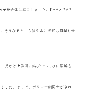
分子複合体に着目しました。PAAとPVP
す。そうなると、もはや水に溶解も膨潤もせ
。
と、見かけ上強固に結びついて水に溶解も
えました。そこで、ポリマー鎖同士がきれ