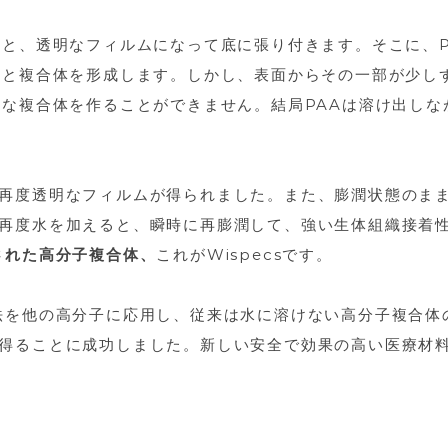
ると、透明なフィルムになって底に張り付きます。そこに、P
Pと複合体を形成します。しかし、表面からその一部が少し
固な複合体を作ることができません。結局PAAは溶け出しな
再度透明なフィルムが得られました。また、膨潤状態のま
再度水を加えると、瞬時に再膨潤して、強い生体組織接着
された高分子複合体、
これがWispecsです。
法を他の高分子に応用し、従来は水に溶けない高分子複合体
得ることに成功しました。新しい安全で効果の高い医療材