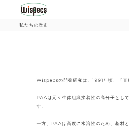
W
日
コ
i
本
ン
s
で
テ
私たちの歴史
p
開
ン
e
発
ツ
c
さ
へ
s
れ
ス
た
キ
新
ッ
し
Wispecsの開発研究は、1991年頃
プ
い
タ
PAAは元々生体組織接着性の高分子とし
イ
す。
プ
の
一方、PAAは高度に水溶性のため、基材