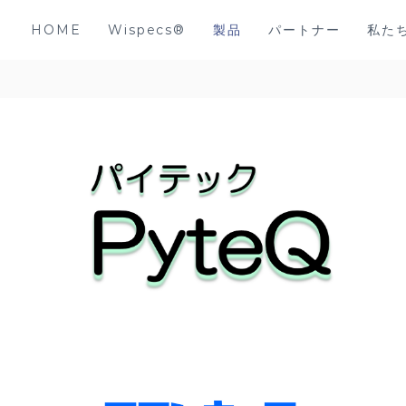
HOME
Wispecs®
製品
パートナー
私た