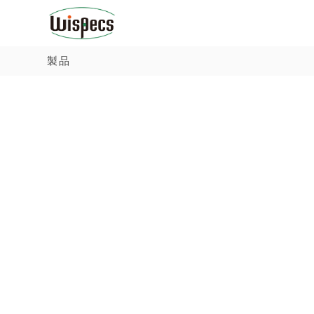
W
日
コ
i
本
ン
s
で
テ
製品
p
開
ン
e
発
ツ
c
さ
へ
s
れ
ス
た
キ
新
ッ
し
プ
い
タ
イ
プ
の