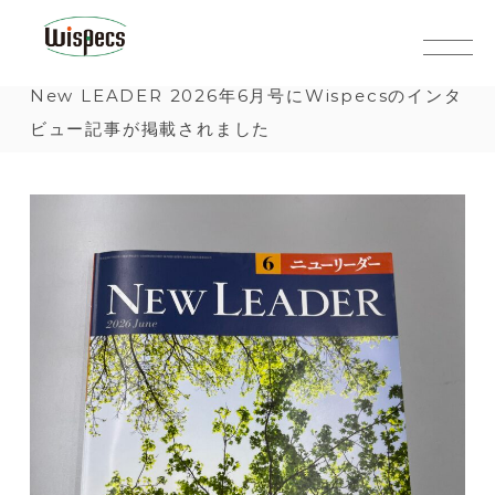
コ
W
日
ン
i
本
テ
s
で
New LEADER 2026年6月号にWispecsのインタ
ン
p
開
ビュー記事が掲載されました
ツ
e
発
へ
c
さ
ス
s
れ
キ
た
ッ
新
プ
し
い
タ
イ
プ
の