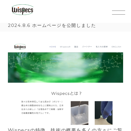
コ
W
日
ン
i
本
テ
s
で
2024.8.6 ホームページを公開しました
ン
p
開
ツ
e
発
へ
c
さ
ス
s
れ
キ
た
ッ
新
プ
し
い
タ
イ
プ
の
Wispecsの特徴、技術の概要を多くの方々にご覧